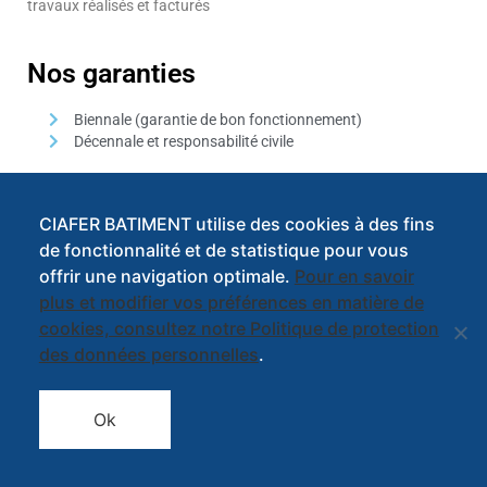
travaux réalisés et facturés
Nos garanties
Biennale (garantie de bon fonctionnement)
Décennale et responsabilité civile
Tous nos partenaires artisans sont titulaires d’un attestation
d’assurance décennale et responsabilité civile.
CIAFER BATIMENT utilise des cookies à des fins
de fonctionnalité et de statistique pour vous
offrir une navigation optimale.
Pour en savoir
plus et modifier vos préférences en matière de
cookies, consultez notre Politique de protection
des données personnelles
.
CIAFER Bâtiment – 5 B Place Roger GAUTHIER – 24430 RAZAC SUR
l’ISLE – Tél : 05.53.54.52.06 – Fax : 05.53.54.64.43 – E-mail :
ciaferbatiment@orange.fr
Ok
Site créer par
IRCF